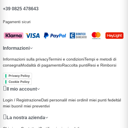
+39 0825 478643
Pagamenti sicuri
Informazioni
Informazioni sulla privacy
Termini e condizioni
Tempi e metodi di
consegna
Modalità di pagamento
Raccolta punti
Resi e Rimborsi
Privacy Policy
Cookie Policy
Il mio account
Login / Registrazione
Dati personali
I miei ordini
I miei punti fedeltà
I
miei buoni
I miei preventivi
La nostra azienda