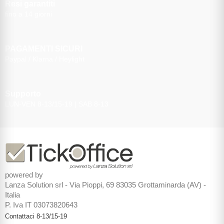
Resi garantiti
fino a 14 giorni
PAGAMENTI SICURI
Paypal / Klarna / Heylight
Supporto
LUN-VEN 8-13/15-19 | SAB 8-13
powered by
Lanza Solution srl - Via Pioppi, 69 83035 Grottaminarda (AV) -
Italia
P. Iva IT 03073820643
Contattaci 8-13/15-19