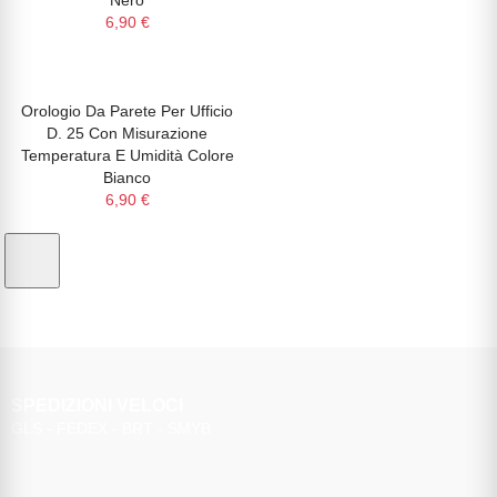
Nero
6,90 €
Orologio Da Parete Per Ufficio
PRONTA CONSEGNA!
D. 25 Con Misurazione
Temperatura E Umidità Colore
Bianco
6,90 €
SPEDIZIONI VELOCI
GLS - FEDEX - BRT - SMYB